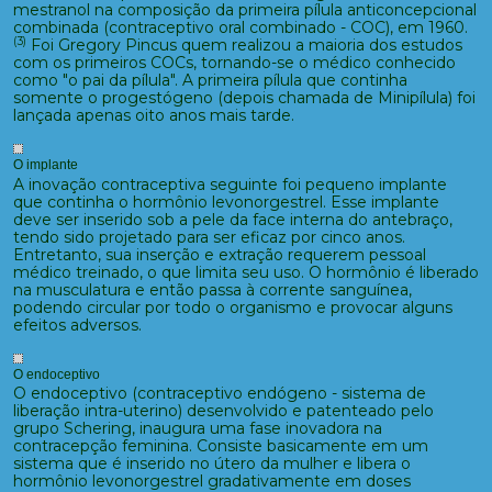
mestranol na composição da primeira pílula anticoncepcional
combinada (contraceptivo oral combinado - COC), em 1960.
(3)
Foi Gregory Pincus quem realizou a maioria dos estudos
com os primeiros COCs, tornando-se o médico conhecido
como "o pai da pílula". A primeira pílula que continha
somente o progestógeno (depois chamada de Minipílula) foi
lançada apenas oito anos mais tarde.
O implante
A inovação contraceptiva seguinte foi pequeno implante
que continha o hormônio levonorgestrel. Esse implante
deve ser inserido sob a pele da face interna do antebraço,
tendo sido projetado para ser eficaz por cinco anos.
Entretanto, sua inserção e extração requerem pessoal
médico treinado, o que limita seu uso. O hormônio é liberado
na musculatura e então passa à corrente sanguínea,
podendo circular por todo o organismo e provocar alguns
efeitos adversos.
O endoceptivo
O endoceptivo (contraceptivo endógeno - sistema de
liberação intra-uterino) desenvolvido e patenteado pelo
grupo Schering, inaugura uma fase inovadora na
contracepção feminina. Consiste basicamente em um
sistema que é inserido no útero da mulher e libera o
hormônio levonorgestrel gradativamente em doses