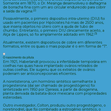
Somente em 1870, o Dr. Mesinga desenvolveu o diafragma
de borracha fina com um aro circular endurecido para cobrir
(2)
a saída da vagina.
Possivelmente, o primeiro dispositivo intra-uterino (DIU) foi
usado em pacientes por Hipócrates há mais de 2500 anos,
que inseria objetos no útero com a ajuda de tubo de
chumbo. Entretanto, o primeiro DIU clinicamente aceito, a
(3)
Alça de Lippes, só foi amplamente adotado em 1962.
Atualmente, existem dispositivos de cobre em diferentes
formatos, entre os quais o mais popular é o em forma de "T".
O nascimento da pílula
Em 1921, Haberlandt provocou a infertilidade temporária em
coelhas nas quais havia implantado ovários retirados de
outras coelhas. Ele sugeriu que os extratos de ovários
poderiam ser anticoncepcionais eficientes.
A noretisterona, um hormônio sintético semelhante à
progesterona (daí ser chamado de progestógeno) foi
sintetizada em 1950 por Djerassi, a partir da diosgenina,
planta derivada da batata-doce mexicana com propriedades
esteroidais.
Outro investigador, Colton, produziu outro progestógeno, o
noretinodrel, que foi combinado a estrogênio sintético, o