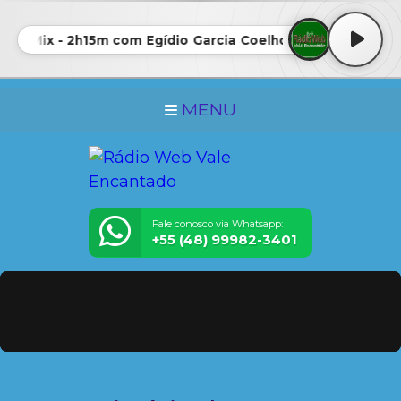
e Mix - 2h15m com Egídio Garcia Coelho • Awesome Mix 
MENU
Fale conosco via Whatsapp:
+55 (48) 99982-3401