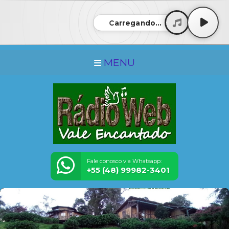
Carregando...
MENU
Fale conosco via Whatsapp:
+55 (48) 99982-3401